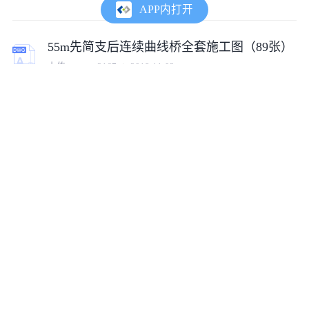
APP内打开
55m先简支后连续曲线桥全套施工图（89张）
上传:
tumux_2167
2018-11-02
三跨预应力混凝土连续刚构箱梁桥施工图（121张）
上传:
tumux_18080
2018-11-02
单幅四跨等截面预应力混凝土连续梁桥设计施工图
上传:
tumux_13977
2020-03-02
5跨20米连续简支T梁桥桥梁施工图纸
上传:
tumux_91565
2023-10-17