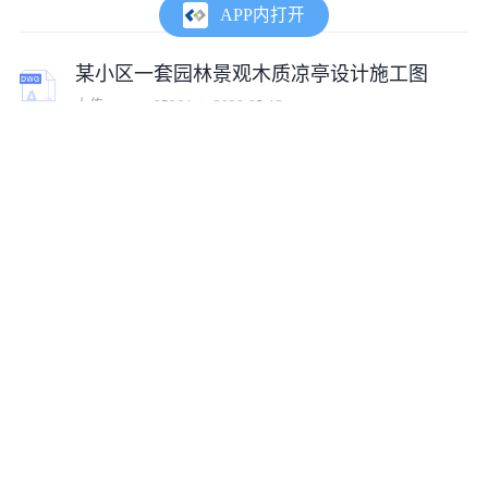
APP内打开
某小区一套园林景观木质凉亭设计施工图
上传:
tumux_95964
2020-05-12
某小区售楼部园林景观工程设计图
上传:
tumux_5992
2023-09-21
园林景观小区入口绿化装饰旗台设计施工图
上传:
wndflx
2016-02-16
【山东】某住宅小区园林景观设计施工图
上传:
liulei_linda
2015-05-18