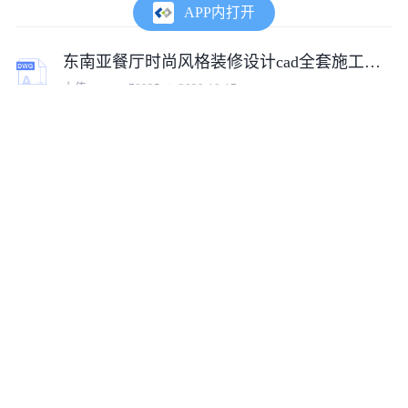
APP内打开
东南亚餐厅时尚风格装修设计cad全套施工图（含效果图）
上传:
tumux_70925
2020-10-17
【深圳】普通公寓区东南亚风格复式装修施工图（含材料表）
上传:
huaqiangu2
2014-11-27
【四川】某东南亚风格美容SPA会所装修设计施工图（含效果）
上传:
koyoqq
2015-06-10
别墅装修_东南亚风格别墅装修设计全套cad施工图（含效果图）
上传:
tumux_95863
2016-12-06