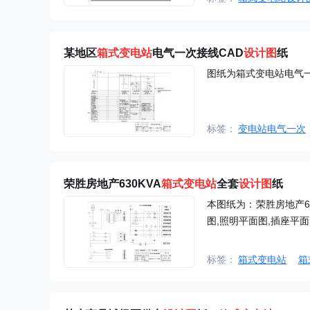
某地区
箱式
变电站
电气一次接线CAD
设计图
纸
图纸为箱式变电站电气
标签：
变电站电气一次
荣胜房地产630KVA
箱式
变电站
全套
设计图
纸
本图纸为：荣胜房地产6
图,照明平面图,插座平
标签：
箱式变电站
箱