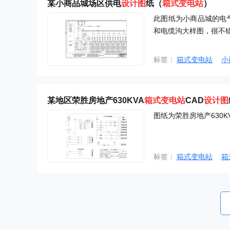
某小商品城场区供电
设计图
纸（
箱式
变电站
）
此图纸为小商品城的电
和电缆沟大样图，很不
标签：
箱式变电站
小
某地区荣胜房地产630KVA
箱式
变电站
CAD
设计图
图纸为荣胜房地产630
标签：
箱式变电站
箱