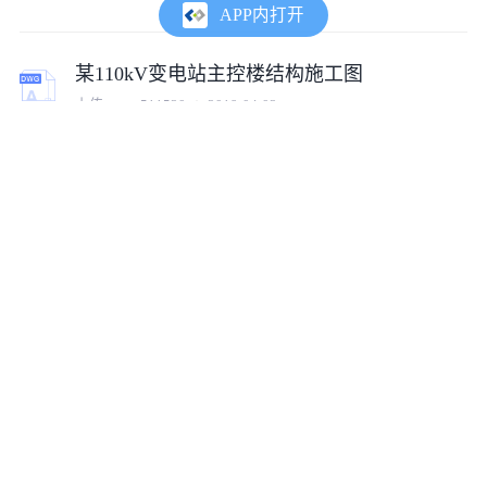
APP内打开
某110kV变电站主控楼结构施工图
上传:
wewe511520
2019-04-02
110kV变电站GIS布置平面CAD图
上传:
tumux_75530
2019-04-12
110kV变电站电气主接线CAD图
上传:
tumux_21509
2019-03-21
110kV变电站南瑞保护典型组屏方案
上传:
cof1585655003266
2020-04-16