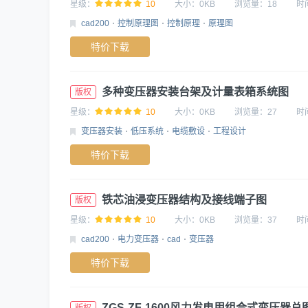
星级：
10
大小：
0KB
浏览量：
18
时
cad200
控制原理图
控制原理
原理图
特价下载
多种变压器安装台架及计量表箱系统图
版权
星级：
10
大小：
0KB
浏览量：
27
时
变压器安装
低压系统
电缆敷设
工程设计
特价下载
铁芯油浸变压器结构及接线端子图
版权
星级：
10
大小：
0KB
浏览量：
37
时
cad200
电力变压器
cad
变压器
特价下载
ZGS-ZF-1600风力发电用组合式变压器