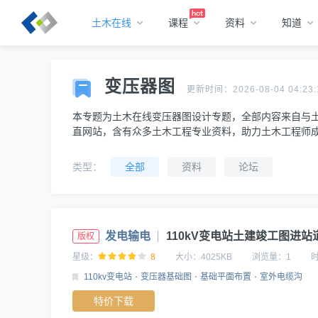
土木在线
课程
资料
知道
变压器图
更新时间：2026-08-04 04:23:
本专题为土木在线变压器图设计专题，全部内容来自与
直网站，含有众多土木工程专业资料，助力土木工程师
类型：
全部
资料
论坛
发电输电
110kV变电站土建竣工图进站道路施工图+站区挡土墙
版权
星级：
8
大小：
4025KB
浏览量：
1
110kv变电站
变压器基础图
基础平面布置
室外电缆沟
特价下载