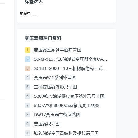
标签达人
加载中……
变压器图热门资料
变压器室系列平面布置图
1
S9-M-315／10油浸式变压器全套CAD图
2
SCB10-2000／10三相树脂绝缘干式电力变压器全套CAD图
3
变压器S11系列外型图
4
三种变压器外形尺寸图
5
S300铁芯油浸感应变压器外形尺寸图
6
630KVA和800KVAxx箱式变压器图
7
DW17变压器主备回路图
8
变压器尺寸图
9
铁芯油浸变压器结构及接线端子图
10