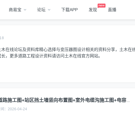
商易宝
论坛
下载APP
发现
直播
18
土木在线论坛及资料库精心选择与变压器图设计相关的资料分享，土木在
成长，更多道路工程设计资料请访问土木在线官方网站。
竖向布置图+室外电缆沟施工图+电容器基础图+构支架透视图及基础平面布置图+主变压器基础图+GIS基础详图
时间：
2026-04-24