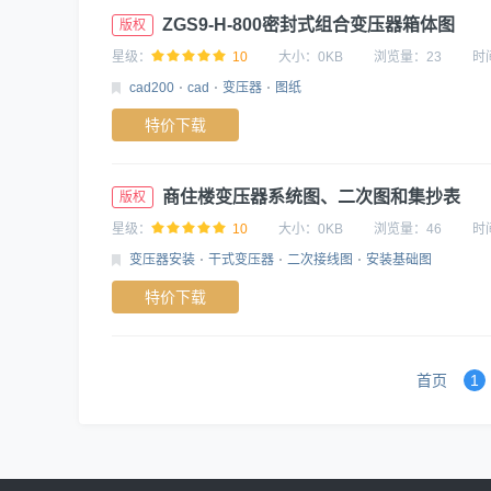
ZGS9-H-800密封式组合变压器箱体图
版权
星级：
10
大小：
0KB
浏览量：
23
时
cad200
cad
变压器
图纸
特价下载
商住楼变压器系统图、二次图和集抄表
版权
星级：
10
大小：
0KB
浏览量：
46
时
变压器安装
干式变压器
二次接线图
安装基础图
特价下载
首页
1