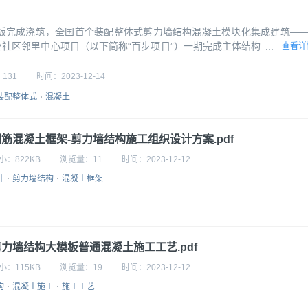
面板完成浇筑，全国首个装配整体式剪力墙结构混凝土模块化集成建筑—
社区邻里中心项目（以下简称“百步项目”）一期完成主体结构封顶。项
...
查看详
仅用时88天。 △浙江嘉兴百步经济开发区工业社区邻里中心项目一期主
首个高层混凝土模块化建筑、浙江省首单在设计阶段获得混凝土装配式AA
：
131
时间：
2023-12-14
装配整体式
混凝土
钢筋混凝土框架-剪力墙结构施工组织设计方案.pdf
小：
822KB
浏览量：
11
时间：
2023-12-12
计
剪力墙结构
混凝土框架
剪力墙结构大模板普通混凝土施工工艺.pdf
小：
115KB
浏览量：
19
时间：
2023-12-12
构
混凝土施工
施工工艺