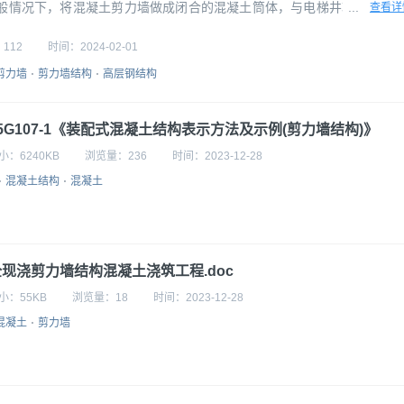
一般情况下，将混凝土剪力墙做成闭合的混凝土筒体，与电梯井功能配合
...
查看详
，构成钢框架-混凝土芯筒结构。 框架-剪力墙结构中的剪力墙，可以是
剪力墙的高宽比和开洞大小有关。一般情况下，与支撑系统一样，以弯曲
：
112
时间：
2024-02-01
。因此，框
剪力墙
剪力墙结构
高层钢结构
5G107-1《装配式混凝土结构表示方法及示例(剪力墙结构)》
小：
6240KB
浏览量：
236
时间：
2023-12-28
混凝土结构
混凝土
全现浇剪力墙结构混凝土浇筑工程.doc
小：
55KB
浏览量：
18
时间：
2023-12-28
混凝土
剪力墙