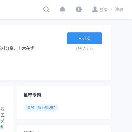
登录
/
注册
+ 订阅
资料分享，土木在线
已有
人订阅
。
推荐专题
混凝土剪力墙结构
与墙
筋工
工艺
情