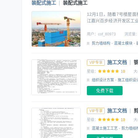
装配式施工
装配式施工
12月1日，随着7号楼屋
江嘉兴百步经济开发区工业
期自9月5日开工至封顶，
构封顶 百步项目是浙江省
用户：
cof_80973
浏览量
剪力墙结构
混凝土模块
施工文档
VIP专享
星级：
10
大
组织设计方案
施工组织设
免费下载
施工文档
VIP专享
星级：
10
大
混凝土施工工艺
剪力墙结