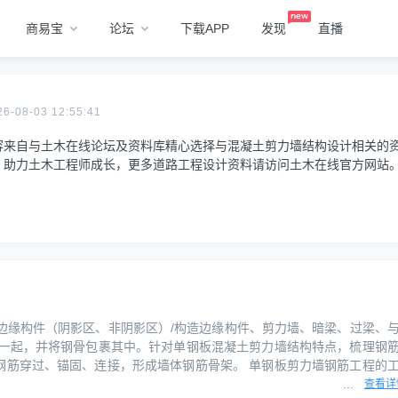
商易宝
论坛
下载APP
发现
直播
08-03 12:55:41
容来自与土木在线论坛及资料库精心选择与混凝土剪力墙结构设计相关的
，助力土木工程师成长，更多道路工程设计资料请访问土木在线官方网站
：约束边缘构件（阴影区、非阴影区）/构造边缘构件、剪力墙、暗梁、过梁、
在一起，并将钢骨包裹其中。针对单钢板混凝土剪力墙结构特点，梳理钢
钢筋穿过、锚固、连接，形成墙体钢筋骨架。 单钢板剪力墙钢筋工程的
...
查看详