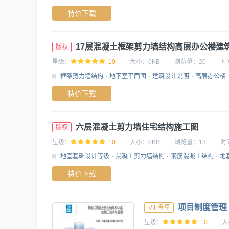
特价下载
17层混凝土框架剪力墙结构高层办公楼建
版权
星级：
10
大小：
0KB
浏览量：
20
时
框架剪力墙结构
地下室平面图
建筑设计说明
高层办公楼
特价下载
六层混凝土剪力墙住宅结构施工图
版权
星级：
10
大小：
0KB
浏览量：
18
时
地基基础设计等级
混凝土剪力墙结构
钢筋混凝土结构
地
特价下载
项目制度管理
VIP专享
星级：
10
大