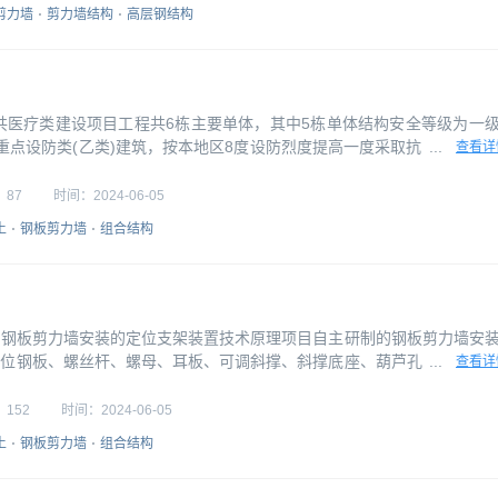
形。因此，
剪力墙
剪力墙结构
高层钢结构
公共医疗类建设项目工程共6栋主要单体，其中5栋单体结构安全等级为一
为重点设防类(乙类)建筑，按本地区8度设防烈度提高一度采取抗震措施。
...
查看详
全性等级为二级，结构重要性系数1.0，为标准设防类(丙类)建筑，按本
其中2栋单体的建筑场地土类别为III类，特征周期值为0.55s。其余建
：
87
时间：
2024-06-05
土
钢板剪力墙
组合结构
4.1 钢板剪力墙安装的定位支架装置技术原理项目自主研制的钢板剪力墙安
定位钢板、螺丝杆、螺母、耳板、可调斜撑、斜撑底座、葫芦孔组成。通
...
查看详
套装在钢构件自身平头栓钉上，并安装在钢板剪力墙钢构件四周指定位置
面的连接件耳板与10mm厚定位钢板及地面斜撑底座相连接。在地面架
：
152
时间：
2024-06-05
钢
土
钢板剪力墙
组合结构