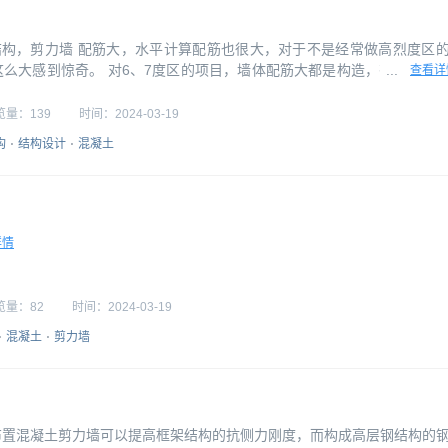
，框剪结构，剪力墙 配筋大，水平计算配筋也很大，对于不是经常做高烈度区
么大感到惊奇。 对6、7度区的项目，墙体配筋大都是构造，有计算配
...
查看详
，更关键的是手头的参考书里面很少见有手算剪力墙配筋的算例。 通常
会了我们手算板、梁、柱、地外墙等构件在各种内力情况下的配筋，但似
览量：
139
时间：
2024-03-19
构
结构设计
混凝土
详情
览量：
82
时间：
2024-03-19
混凝土
剪力墙
布置混凝土剪力墙可以提高框架结构的抗侧力刚度，而构成高层钢结构的