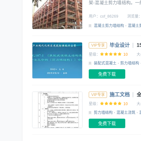
架-混凝土剪力墙结构。
置在高层钢结构的中心部位
结构，其侧向变形特征与
用户：
cof_86269
浏览量
为主，连带部分剪切变形
混凝土剪力墙结构
混凝土
毕业设计
1
VIP专享
星级：
10
大
装配式混凝土
剪力墙结构
免费下载
施工文档
VIP专享
星级：
10
大
剪力墙结构
混凝土浇筑
免费下载