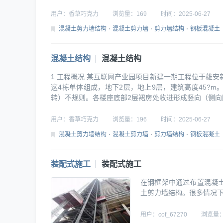
用户：
香草巧克力
浏览量：
169
时间：
2025-06-27
混凝土剪力墙结构
混凝土剪力墙
剪力墙结构
钢板混凝土
混凝土结构
混凝土结构
1 工程概况 某互联网产业园项目新建一期工程位于雄安新区
这4栋单体组成，地下2层，地上9层，建筑高度45?
转）不规则。各楼座底部2层裙房处收进形成竖向（侧向刚度
用户：
香草巧克力
浏览量：
196
时间：
2025-06-27
混凝土剪力墙结构
混凝土剪力墙
剪力墙结构
钢板混凝土
装配式施工
装配式施工
在钢框架中通过布置混凝
土剪力墙结构。很多情况
高层钢结构平面中心部位，
臂结构，其侧向变形特征
用户：
cof_67270
浏览量