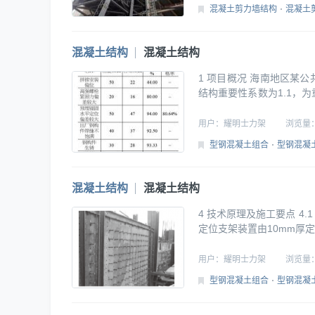
形为主，连带部分剪切变
混凝土剪力墙结构
混凝土
混凝土结构
混凝土结构
1 项目概况 海南地区某
结构重要性系数为1.1，
1栋单体及附属配套用房安
8度设防烈度采取抗震措施，
用户：
耀明士力架
浏览量
建筑场地类
型钢混凝土组合
型钢混凝
混凝土结构
混凝土结构
4 技术原理及施工要点 
定位支架装置由10mm厚
本装置10mm厚定位钢板
将可调斜撑通过定位钢板上
用户：
耀明士力架
浏览量
平激光仪，在钢板剪力墙
型钢混凝土组合
型钢混凝