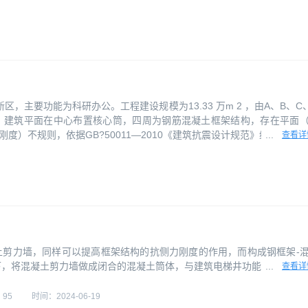
，主要功能为科研办公。工程建设规模为13.33 万m 2 ，由A、B、C
m。 建筑平面在中心布置核心筒，四周为钢筋混凝土框架结构，存在平面
）不规则，依据GB?50011—2010《建筑抗震设计规范》综合
...
查看详
土剪力墙，同样可以提高框架结构的抗侧力刚度的作用，而构成钢框架-
下，将混凝土剪力墙做成闭合的混凝土筒体，与建筑电梯井功能配合，布
...
查看详
构成钢框架-混凝土芯筒结构。 框架-剪力墙结构中的剪力墙，可以认为
与剪力墙的高宽比及开洞大小有关，一般情况下，与支撑系统一样，以弯
：
95
时间：
2024-06-19