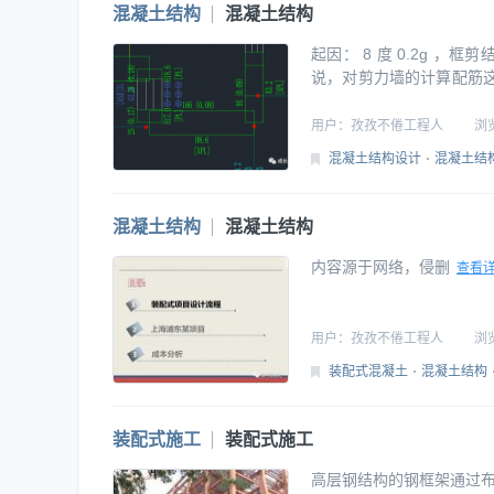
混凝土结构
混凝土结构
起因： 8 度 0.2g 
说，对剪力墙的计算配筋这
是很小，很少有人去手算
学教育及注册结构考试教
用户：
孜孜不倦工程人
浏
有遇见过让手算一片
混凝土结构设计
混凝土结
混凝土结构
混凝土结构
内容源于网络，侵删
查看
用户：
孜孜不倦工程人
浏
装配式混凝土
混凝土结构
装配式施工
装配式施工
高层钢结构的钢框架通过