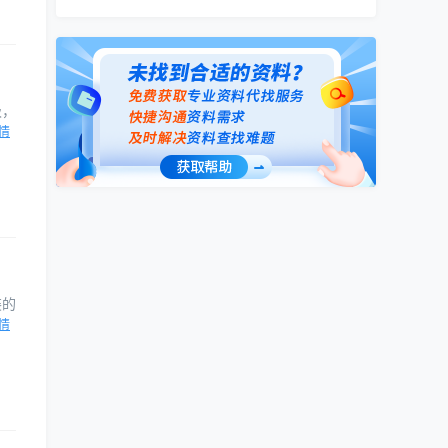
级，
剩余
情
地区
筑物
装的
过将
情
，并
设水