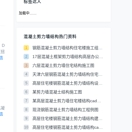
标签达人
加载中……
混凝土剪力墙结构热门资料
、D
钢筋混凝土剪力墙结构住宅楼施工组织设计
1
（扭
17层混凝土框架剪力墙结构高层办公楼建筑施工图
2
情
六层混凝土剪力墙住宅结构施工图
3
天津六层钢筋混凝土剪力墙结构住宅楼结构设计图（含施工设计说明）
4
高层住宅楼钢筋混凝土剪力墙结构设计图
5
某剪力墙混凝土结构施工图
6
某高层混凝土剪力墙住宅楼结构cad施工图
7
混凝
现浇钢筋混凝土剪力墙结构工程例图
8
置在
情
高层住宅楼钢筋混凝土剪力墙结构建筑cad设计施工图
9
是悬
曲变
高层住宅楼钢筋混凝土剪力墙结构cad设计施工图
10