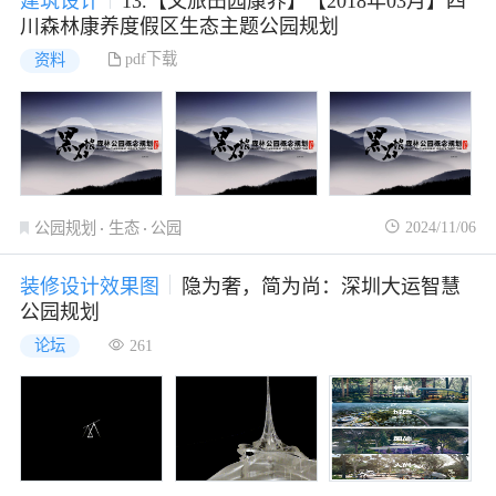
建筑设计
13.【文旅田园康养】【2018年03月】四
川森林康养度假区生态主题公园规划
pdf下载
资料
2024/11/06
公园规划
生态
公园
装修设计效果图
隐为奢，简为尚：深圳大运智慧
公园规划
论坛
261