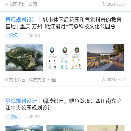
2024/06/24
公园规划
公园
景观规划设计
城市休闲后花园和气象科普的教育
基地 | 重庆 万州“瞰江揽月”气象科技文化公园总体
规划
论坛
181
2024/06/21
文化公园
科技文化
公园
景观规划设计
绸城织丘，鲲鱼跃境：四川南充临
江中央公园规划设计
论坛
100