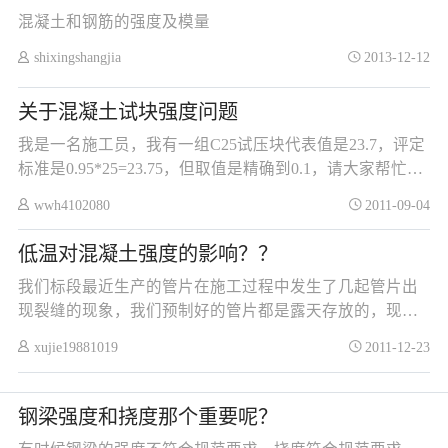
混凝土和钢筋的强度及模量
shixingshangjia
2013-12-12
ng
关于混凝土试块强度问题
我是一名施工员，我有一组C25试压块代表值是23.7，评定
标准是0.95*25=23.75，但取值是精确到0.1，请大家帮忙，
找个理由不要回弹复检
wwh4102080
2011-09-04
低温对混凝土强度的影响？？
我们标段最近生产的管片在施工过程中发生了几起管片出
现裂缝的现象，我们预制好的管片都是露天存放的，现在
十二月份南京的天气也在零度左右，除了管片生产过程中
xujie19881019
2011-12-23
产生的问题，低温天气会不会影响混凝土结构导致我们管
片在施工拼装过程中产生裂缝？
钢梁强度和挠度那个重要呢？