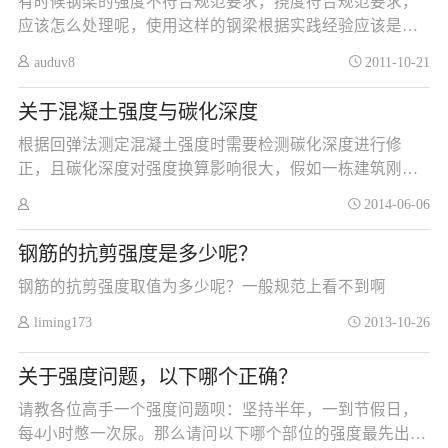
有时候钢梁的强度不符合规范要求，挠度符合规范要求，
应该怎么处理呢，使用这样的钢梁根据实践经验应该是没
有安全问题的。请给位老师指点，谢谢
auduv8
2011-10-21
关于混凝土强度与碳化深度
根据回弹法测定混凝土强度时需要检测碳化深度进行修
正，且碳化深度对强度换算影响很大，假如一栋建筑刚满
龄期（28）天时，碳化深度很小，换算强度满足要求，而
2014-06-06
过了半年，由于气候、养护、工作环境等原因，碳化深度
变得很大，此时再回弹换算强度已不满足，难道此时结构
钢筋的抗剪强度是多少呢？
已不安全吗，如果是这样确定强度，那岂不是只有这半年
钢筋的抗剪强度取值为多少呢？一般规范上看不到啊
的时间，结构是满足设计要求的，而超出半年以后结构强
度均已不满足要求，更何谈设计年限50年呢？求大神解惑~
liming173
2013-10-26
关于强度问题，以下哪个正确？
请教各位高手一个强度问题呗：坚持半年，一到节假日，
每4小时憋一次尿。那么请问以下哪个部位的强度最先出现