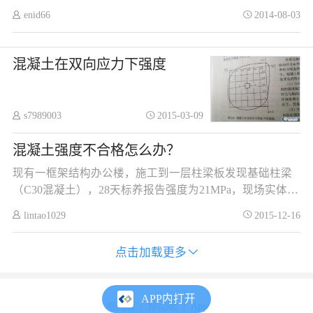
问题？A输尿管B膀胱C肾D以上都不是。
enid66
2014-08-03
混凝土在双向应力下强度
s7989003
2015-03-09
混凝土强度不合格怎么办？
现有一框架结构办公楼，施工到一层柱梁板发现基础柱梁
（C30混凝土），28天标养报告强度为21MPa，现场实体回
弹强度只有15MPa左右，现在平均气温都是5℃， 1、这种
lintao1029
2015-12-16
强度能判断商混有问题吗？ 2、如果有问题，基础柱梁实体
什么时候能达到稳定强度，（便于我方找商混站索赔） 3、
点击加载更多
索赔程序如何走，有什么注意事项吗？
APP内打开
电脑版
移动版
App