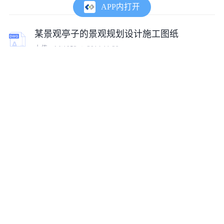
APP内打开
某景观亭子的景观规划设计施工图纸
上传:
ydslj1853
2014-11-29
新中式现代中式日式风格铝板景观亭子廊架施
上传:
tumux_57760
2023-09-20
中式景观亭子施工图CAD文件（园林景观标准版）
上传:
tumux_89521
2025-04-03
景观亭子施工图CAD文件（园林景观深化版）
上传:
tumux_79889
2025-03-21