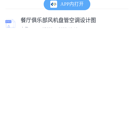
APP内打开
餐厅俱乐部风机盘管空调设计图
上传:
tumux_95688
2023-10-10
六层员工宿舍空调设计图（风机盘管）
上传:
tumux_35893
2023-10-10
风机盘管大样、接管详图（dwg格式8张图）
上传:
tumux_18080
2023-10-27
某沼气发电站风机CAD配电图
上传:
cof1470633462798
2020-07-26