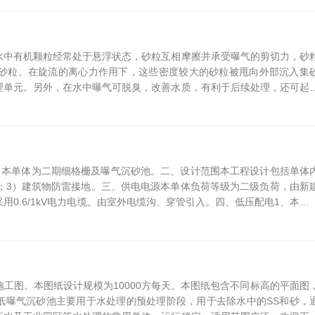
水中有机颗粒经常处于悬浮状态，砂粒互相摩擦并承受曝气的剪切力，砂
砂粒。在旋流的离心力作用下，这些密度较大的砂粒被甩向外部沉入集
理单元。另外，在水中曝气可脱臭，改善水质，有利于后续处理，还可起
，使...
；本单体为二期细格栅及曝气沉砂池。二、设计范围本工程设计包括单体
；3）建筑物防雷接地。三、供电电源本单体负荷等级为二级负荷，由新
线采用0.6/1kV电力电缆。由室外电缆沟、穿管引入。四、低压配电1、本设
工图。本图纸设计规模为10000方每天。本图纸包含不同标高的平面图
本图纸曝气沉砂池主要用于水处理的预处理阶段，用于去除水中的SS和砂，