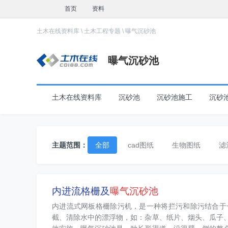
首页
资料
土木在线资料库
\
土木工程专题
\
曝气沉砂池
曝气沉砂池
土木在线资料库
沉砂池
沉砂池施工
沉砂
主题范围：
全部
cad图纸
生物图纸
滤
工艺图纸
设计图图纸
旋流图纸
内进流格栅及
曝气沉砂池
内进流式网板格栅除污机，是一种将拦污和除污结合于
截、清除水中的漂浮物，如：杂草、纸片、烟头、瓜子