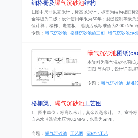
细格栅及
曝气沉砂池
结构
1.图中尺寸以毫米计，标高以米计，标高为结构板面标高
全等级为二级；设计使用年限为50年；裂缝控制等级为三
位计算，楼梯、走道板、池顶活载标准值为2.00kN/m
图》（GB...
专题：
曝气沉砂池
格栅沉砂池施工图
曝气沉砂池cad
曝气沉砂池
图纸(c
本资料为曝气沉砂池图纸(c
面图 等内容，设计详实规
专题：
曝气沉砂池
精准
格栅渠、
曝气沉砂池
工艺图
1、图中单位：标高以米计，其余以毫米计。 2、室外标高+
自来水冲洗管水压为0.2MPa，水量为5m/h。
专题：
曝气沉砂池
工艺图
沉砂池工艺