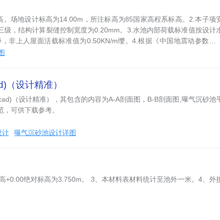
。场地设计标高为14.00m，所注标高为85国家高程系标高。2.本子项
级，结构计算裂缝控制宽度为0.20mm。3.水池内部荷载标准值按设计
簰，非上人屋面活载标准值为0.50KN/m缨。4.根据《中国地震动参数区
图
ad)（设计精准）
ad)（设计精准），其包含的内容为A-A剖面图，B-B剖面图,曝气沉砂池
范，可供下载参考。
设计
曝气沉砂池设计详图
0.00绝对标高为3.750m。 3、本材料表材料统计至池外一米。4、外