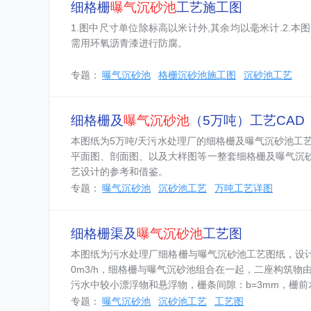
细格栅
曝气沉砂池
工艺施工图
1.图中尺寸单位除标高以米计外,其余均以毫米计.2.本
需用环氧沥青漆进行防腐。
专题：
曝气沉砂池
格栅沉砂池施工图
沉砂池工艺
细格栅及
曝气沉砂池
（5万吨）工艺CAD
本图纸为5万吨/天污水处理厂的细格栅及曝气沉砂池工
平面图、剖面图、以及大样图等一整套细格栅及曝气沉
艺设计的参考和借鉴。
专题：
曝气沉砂池
沉砂池工艺
万吨工艺详图
细格栅渠及
曝气沉砂池
工艺图
本图纸为污水处理厂细格栅与曝气沉砂池工艺图纸，设计规模Q=2
0m3/h，细格栅与曝气沉砂池组合在一起，二座构筑
污水中较小漂浮物和悬浮物，栅条间隙：b=3mm，栅前水深：
专题：
曝气沉砂池
沉砂池工艺
工艺图