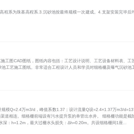
图高程系为珠基高程系.3.沉砂池按最终规模一次建成。4.支架安装完毕后
艺施工图CAD图纸，图纸内容包括：工艺设计说明、工艺设备材料表、工
砂池工艺施工图纸。非常适合工程设计人员和学员对细格栅及曝气沉砂池
.4万m3/d，峰值系数1.37；设计流量Q设=2.4×1.37万m3/d=13
物由渠道相连。细格栅前端设有污水提升泵的单管出水井。 细格栅功能是截
h=1.2m，最大过栅水头损失：Δh=0.20m。共设细格栅间1座...