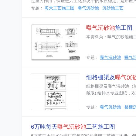
过重力作用，保证进入生化系统中的水质稳定。是市政
和讨论技术问题。...
专题：
每天工艺施工图
曝气沉砂池
沉砂池工艺
曝气沉砂池
施工图 
本资料为：曝气沉砂池施工
专题：
曝气沉砂池
曝气沉
细格栅渠及
曝气沉
细格栅渠及曝气沉砂池（
藏版),给排水专业图纸，
专题：
曝气沉砂池
格栅
6万吨每天
曝气沉砂池
工艺施工图
6万吨每天污水处理厂曝气沉砂池详细工艺施工图纸，