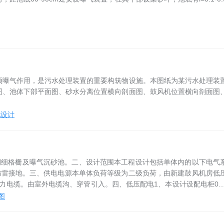
预曝气作用，是污水处理装置的重要构筑物设施。本图纸为某污水处理装
图、池体下部平面图、砂水分离位置横向剖面图、鼓风机位置横向剖面图
池设计
期细格栅及曝气沉砂池。二、设计范围本工程设计包括单体内的以下电气
防雷接地。三、供电电源本单体负荷等级为二级负荷，由新建鼓风机房低
/1kV电力电缆。由室外电缆沟、穿管引入。四、低压配电1、本设计设配电柜04
图