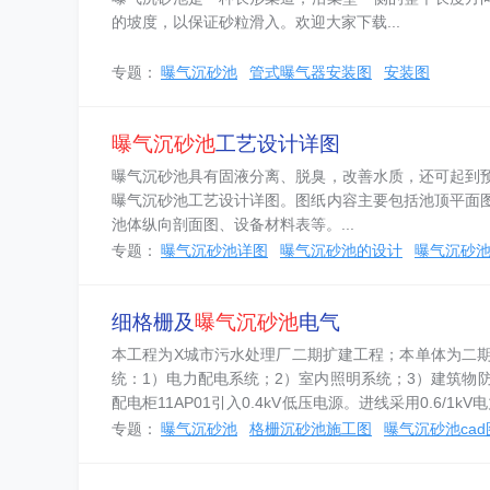
的坡度，以保证砂粒滑入。欢迎大家下载...
专题：
曝气沉砂池
管式曝气器安装图
安装图
曝气沉砂池
工艺设计详图
曝气沉砂池具有固液分离、脱臭，改善水质，还可起到
曝气沉砂池工艺设计详图。图纸内容主要包括池顶平面
池体纵向剖面图、设备材料表等。...
专题：
曝气沉砂池详图
曝气沉砂池的设计
曝气沉砂
细格栅及
曝气沉砂池
电气
本工程为X城市污水处理厂二期扩建工程；本单体为二
统：1）电力配电系统；2）室内照明系统；3）建筑物
配电柜11AP01引入0.4kV低压电源。进线采用0.6
P01...
专题：
曝气沉砂池
格栅沉砂池施工图
曝气沉砂池cad