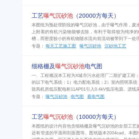
工艺
曝气沉砂池
（20000方每天）
本图纸为预处理阶段的曝气沉砂池，由于曝气作用，废
上附着的有机污染物能够去除，有利于取得较为纯净的
槽，而密度较小的有机物随水流向前流动被带到下一处
预曝气作用。普通沉砂池截留的沉砂中夹杂有15%的有机物
专题：
每天工艺施工图
曝气沉砂池
沉砂池工艺
细格栅及
曝气沉砂池
电气图
一、工程概况本工程为X城市污水处理厂二期扩建工程
的以下电气系统：1）电力配电系统；2）室内照明系统
鼓风机房低压配电柜11AP01引入0.4kV低压电源。进
设配...
专题：
曝气沉砂池
电气图
看电气图
工艺
曝气沉砂池
（10000方每天）
本图纸的设计内容包含细格栅及曝气沉砂池的全部工艺施
还有管道的平面和剖面图等。图纸版本2004cad。