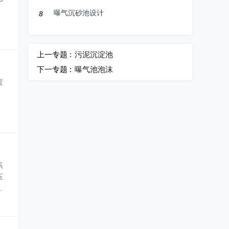
曝气沉砂池设计
8
上一专题 :
污泥沉淀池
下一专题 :
曝气池泡沫
置
、
系
压
A