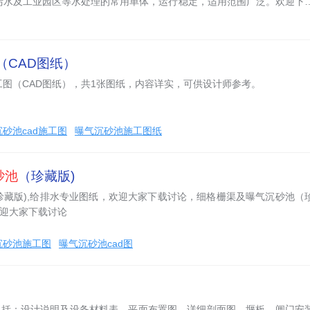
污水及工业园区等水处理的常用单体，运行稳定，适用范围广泛。欢迎下
（CAD图纸）
图（CAD图纸），共1张图纸，内容详实，可供设计师参考。
砂池cad施工图
曝气沉砂池施工图纸
砂池
（珍藏版)
珍藏版),给排水专业图纸，欢迎大家下载讨论，细格栅渠及曝气沉砂池（
欢迎大家下载讨论
沉砂池施工图
曝气沉砂池cad图
包括：设计说明及设备材料表、平面布置图、详细剖面图、堰板、闸门安