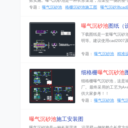
效实施。曝气沉砂池是一种长形渠道，沿渠壁一侧的整个
i=0.1-0.5的坡度，以保证砂粒滑入。...
专题：
曝气沉砂池
格栅沉砂池施工图
曝气沉砂池cad
曝气沉砂池
图纸（
下载图纸是一套曝气沉砂
明等。建议使用cad200
专题：
曝气沉砂池
精准
细格栅
曝气沉砂池
细格栅曝气沉砂池，这是
厂。最终采用的工艺为A
供大家参考！！
专题：
曝气沉砂池
曝气沉
曝气沉砂池
施工安装图
曝气沉砂池是一种长形渠道，沿渠壁一侧的整个长度方向，距池