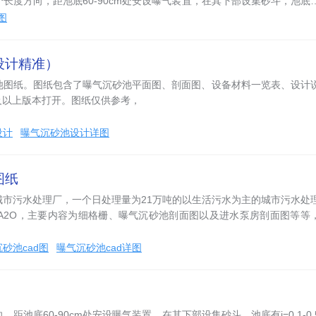
长度方向，距池底60-90cm处安设曝气装置，在其下部设集砂斗，池底
图
设计精准）
池图纸。图纸包含了曝气沉砂池平面图、剖面图、设备材料一览表、设计
7及以上版本打开。图纸仅供参考，
设计
曝气沉砂池设计详图
图纸
城市污水处理厂，一个日处理量为21万吨的以生活污水为主的城市污水处
+A2O，主要内容为细格栅、曝气沉砂池剖面图以及进水泵房剖面图等等
砂池cad图
曝气沉砂池cad详图
底60-90cm处安设曝气装置，在其下部设集砂斗，池底有i=0.1-0.