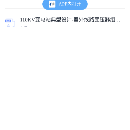
APP内打开
110KV变电站典型设计-室外线路变压器组接线图
上传:
windwing1983
2014-05-07
【银川市】宁夏某公司出产变压器出线柜断路器接线图
上传:
co1461059027931
2016-06-28
某电厂220KV接线图（cad）
上传:
tumux_21274
2019-10-10
变压器接线组别演示小软件
上传:
tumux_93240
2019-04-08