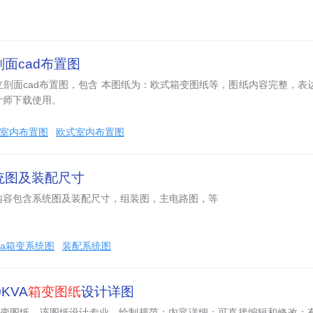
面cad布置图
剖面cad布置图，包含 本图纸为：欧式箱变图纸等，图纸内容完整，表
计师下载使用。
d室内布置图
欧式室内布置图
统图及装配尺寸
内容包含系统图及装配尺寸，组装图，主电路图，等
kva箱变系统图
装配系统图
KVA
箱变图纸
设计详图
A箱变图纸，该图纸设计专业，绘制规范；内容详细；可直接编辑和修改；