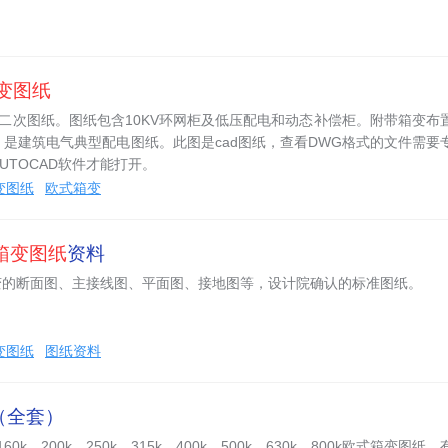
变图纸
次、二次图纸。图纸包含10KV环网柜及低压配电和动态补偿柜。附带箱变布
是建筑电气典型配电图纸。此图是cad图纸，查看DWG格式的文件需要
UTOCAD软件才能打开。
箱变图纸
欧式箱变
箱变图纸
资料
VA箱变的断面图、主接线图、平面图、接地图等，设计院确认的标准图纸。
箱变图纸
图纸资料
（全套）
60k、200k、250k、315k、400k、500k、630k、800k欧式箱变图纸，