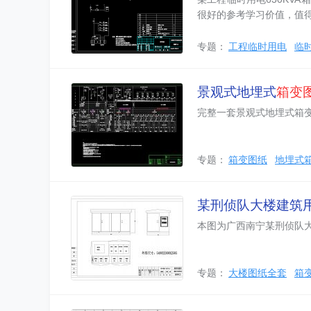
很好的参考学习价值，值
专题：
工程临时用电
临
景观式地埋式
箱变
完整一套景观式地埋式箱
专题：
箱变图纸
地埋式
某刑侦队大楼建筑
本图为广西南宁某刑侦队
专题：
大楼图纸全套
箱