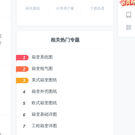
相关图纸
分享用户量
下载热度
置
相关热门专题
专
箱变系统图
1
箱变电气图
2
美式箱变图纸
3
箱变外壳图纸
4
欧式箱变图纸
5
箱变基础详图
6
工程箱变详图
7
有