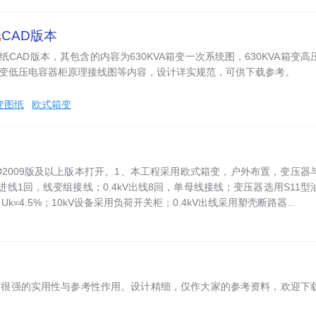
纸
CAD版本
图纸CAD版本，其包含的内容为630KVA箱变一次系统图，630KVA箱变高
A箱变低压电容器柜原理接线图等内容，设计详实规范，可供下载参考。
箱变图纸
欧式箱变
AD2009版及以上版本打开。1、本工程采用欧式箱变，户外布置，变压器
V进线1回，线变组接线；0.4kV出线8回，单母线接线；变压器选用S11型
，Uk=4.5%；10kV设备采用负荷开关柜；0.4kV出线采用塑壳断路器...
具有很强的实用性与参考性作用。设计精细，仅作大家的参考资料，欢迎下