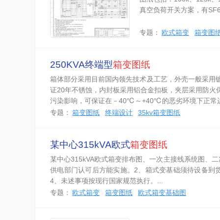
真空负荷开关方案，有SF
专题：
欧式箱变
箱变图
250KVA终端型
箱变图纸
箱体部分采用目前国内领先技术及工艺，外壳一般采用
证20年不锈蚀，内封板采用铝合金扣板，夹层采用防火
污染影响，可保证在－40℃～+40℃的恶劣环境下正常
专题：
箱变图纸
终端设计
35kv箱变图纸
某中心315kVA欧式
箱变图纸
某中心315kVA欧式箱变排布图、一次主接线系统图
供电部门认可后方能实施。2、箱式变基础须待设备到
4、未述事项按现行国家规范执行。...
专题：
欧式箱变
箱变图纸
欧式箱变基础图