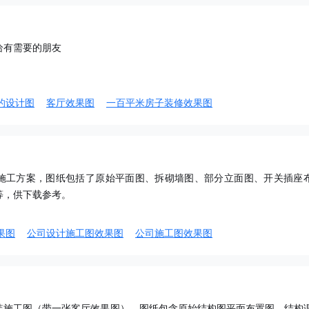
给有需要的朋友
的设计图
客厅效果图
一百平米房子装修效果图
施工方案，图纸包括了原始平面图、拆砌墙图、部分立面图、开关插座
等，供下载参考。
果图
公司设计施工图效果图
公司施工图效果图
装施工图（带一张客厅效果图），图纸包含原始结构图平面布置图，结构