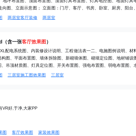
、地坪布置图、顶面布置图、顶面灯具布置图、灯具电控图、地面灯具
走向图、立面示意图； 立面图：门厅、客厅、书房、卧室、厨房、阳台
图
两居室客厅装修
两居室
d（含一张
客厅效果图
）
1XL配电系统图、内装修设计说明、工程做法表一二、电施图例说明、材
结构图、平面布置图、墙体拆除图、新砌墙体图、砌墙定位图、地材铺设
图、吊顶材质图、灯具定位图、开关布置图、强电布置图、弱电布置图、
户A/B/C立面图、客厅立面图、茶区立面图、餐厅立面图、过道立面图
图
三居室施工图效果图
三居室
次卧立面图、主卫立面图、干区/次卫A/B立面图、次卫C/D立面图、生
面图、客厅吊顶大样图、过道吊顶大样图、主卧吊顶大样图。
VR好,于净,大家PP
果图
客厅效果图
家装效果图