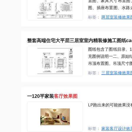
置图、家具尺寸布置图
图、插座布置图、水路
生间、节点。
标签：
两居室装修效果
整套高端住宅大平层三居室室内精装修施工图纸ca
图纸包含了图纸目录、
充图例说明一二、原始
吊顶布置图、吊顶尺寸
布置图、立面索引图、入
标签：
三居室装修效果
卧立面图、书房立面图、
台A/B立面图、厨房立
一120平家装
客厅效果图
LP跑出来的可能效果没有
标签：
家装客厅设计效