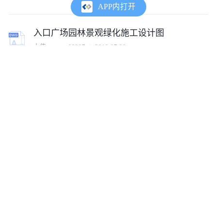
APP内打开
入口广场园林景观绿化施工设计图
上传:
tumux_93397
2019-07-09
入口广场园林景观绿化CAD施工图
上传:
cojz_2216134_zl
2022-03-04
某地小型休闲广场园林景观绿化总平图
上传:
justljj
2016-09-27
某广场园林景观设计绿化平面图--
上传:
qq_1454046836715
2016-09-22