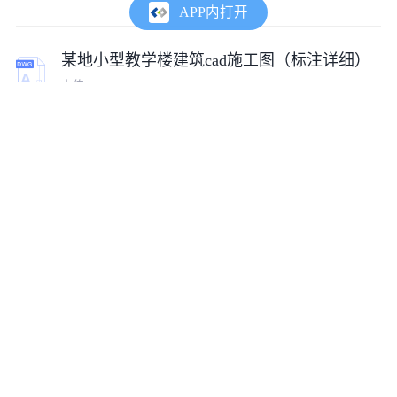
APP内打开
某地小型教学楼建筑cad施工图（标注详细）
上传:
justljj
2017-09-20
某地大型别墅装修cad施工图（标注详细）
上传:
justljj
2017-09-21
一套电缆沟施工图cad图纸（标注详实）
上传:
co1513742607178
2018-02-17
经典的小型节制闸cad施工图（标注齐全）
上传:
tumux_37921
2016-11-28