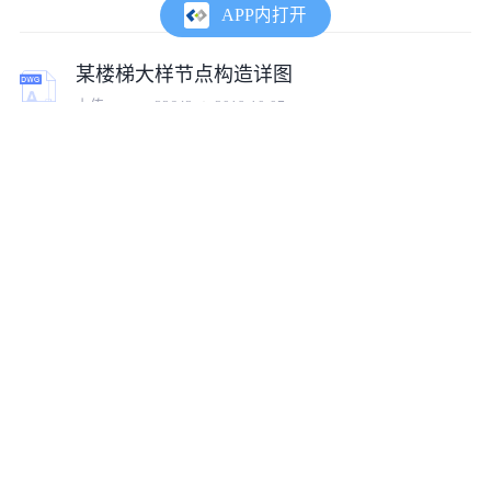
APP内打开
某楼梯大样节点构造详图
上传:
tumux_33643
2019-10-07
某幕墙挂板节点构造详图
上传:
tumux_22596
2019-12-05
某点式幕墙节点构造详图
上传:
tumux_86128
2019-12-04
简支板一般构造节点详图设计
上传:
tumux_71334
2019-09-30