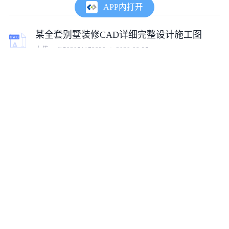
APP内打开
某全套别墅装修CAD详细完整设计施工图
上传:
cof1583051178920
2020-09-25
某水池全套CAD设计完整构造详细施工图
上传:
cof1583051178920
2020-10-31
某超市建筑全套CAD设计构造完整施工图
上传:
cof1583051178920
2020-10-31
某楼梯大样CAD节点完整全套设计施工图
上传:
qq549559204
2020-10-30