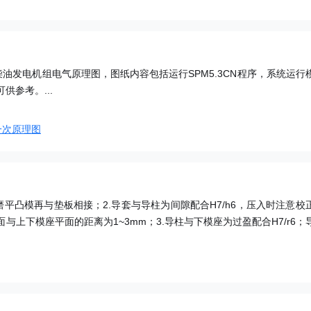
柴油发电机组电气原理图，图纸内容包括运行SPM5.3CN程序，系统运行
参考。...
一次原理图
磨平凸模再与垫板相接；2.导套与导柱为间隙配合H7/h6，压入时注意校
上下模座平面的距离为1~3mm；3.导柱与下模座为过盈配合H7/r6；