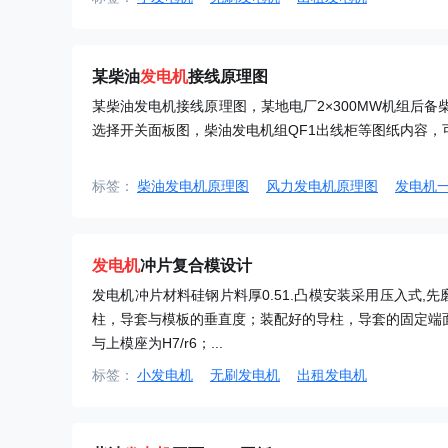
某柴油
发电机
接线原理图
某柴油发电机接线原理图，某地电厂2×300MW机组后备
选择开关面板图，柴油发电机组QF1出线柜等图纸内容，可供
标签：
柴油发电机原理图
风力发电机原理图
发电机
发电机
冲片复合模设计
发电机冲片材料硅钢片料厚0.51.凸模安装采用压入式,先
柱，导套与模板的垂直度；装配好的导柱，导套的固定端面与
与上模座为H7/r6；...
标签：
小发电机
无刷发电机
出租发电机