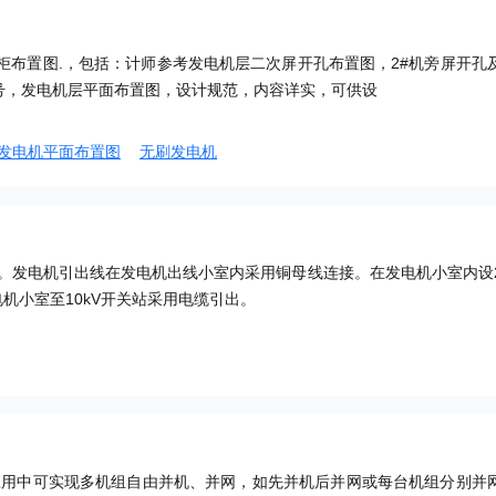
柜布置图.，包括：计师参考发电机层二次屏开孔布置图，2#机旁屏开孔
号，发电机层平面布置图，设计规范，内容详实，可供设
发电机平面布置图
无刷发电机
形式。发电机引出线在发电机出线小室内采用铜母线连接。在发电机小室内设
发电机小室至10kV开关站采用电缆引出。
际应用中可实现多机组自由并机、并网，如先并机后并网或每台机组分别并