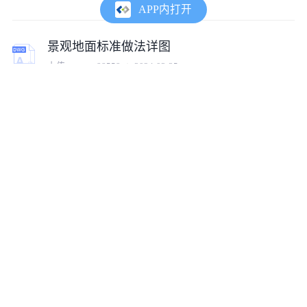
APP内打开
景观地面标准做法详图
上传:
tumux_88558
2024-03-25
文化回廊、景观廊架详图
上传:
tumux_27292
2024-03-19
景观木方亭施工图景观亭子施工节点详图
上传:
co1455787338310
2023-04-28
景观毛石挡土墙构造详图
上传:
heq660721
2015-12-21