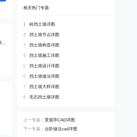
相关热门专题
1
砖挡土墙详图
2
挡土墙节点详图
纸，
3
挡土墙构造详图
4
挡土墙施工详图
5
挡土墙设计详图
6
挡土墙做法详图
7
挡土墙大样详图
8
毛石挡土墙详图
上一专题：
景观亭CAD详图
下一专题：
台阶做法cad详图