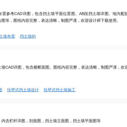
布置参考CAD详图，包含挡土墙平面位置图、AB段挡土墙详图、地沟配
造图等，图纸内容完整，表达清晰，制图严谨，欢迎设计师下载使用。
土墙布置
挡土墙的
土墙CAD详图，包含横断面图。图纸内容完整，表达清晰，制图严谨，欢
图
扶壁式挡土墙设计
扶壁式挡土墙施工
，内含栏杆详图，剖面图，挡土墙立面图，挡土墙平面图等