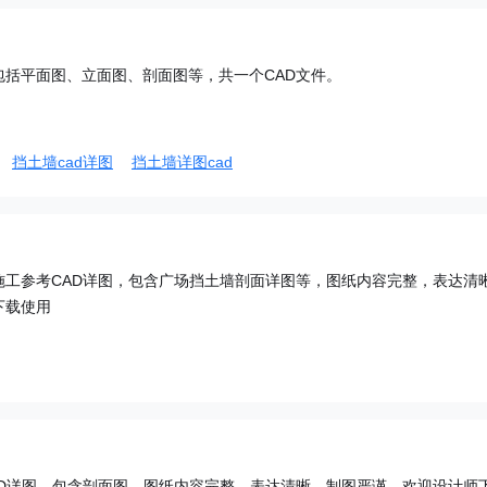
包括平面图、立面图、剖面图等，共一个CAD文件。
挡土墙cad详图
挡土墙详图cad
施工参考CAD详图，包含广场挡土墙剖面详图等，图纸内容完整，表达清
下载使用
AD详图，包含剖面图。图纸内容完整，表达清晰，制图严谨，欢迎设计师