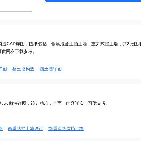
构造CAD详图，图纸包括：钢筋混凝土挡土墙，重力式挡土墙，共2张图
可供网友下载参考。
详图
挡土墙构造
挡土墙详图
cad做法详图，设计精准，全面，内容详实，可供参考。
图
衡重式挡土墙设计
衡重式路肩挡土墙