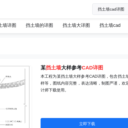
土墙详图
挡土墙的详图
挡土墙大详图
挡土墙cad
某
挡土墙
大样参考
CAD
详图
本工程为某挡土墙大样参考CAD详图，包含挡土
样等，图纸内容完整，表达清晰，制图严谨，欢
计师下载使用。
立即下载