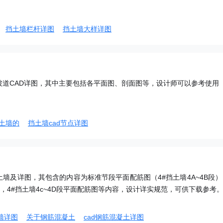
挡土墙栏杆详图
挡土墙大样详图
坡道CAD详图，其中主要包括各平面图、剖面图等，设计师可以参考使用
土墙的
挡土墙cad节点详图
墙及详图，其包含的内容为标准节段平面配筋图（4#挡土墙4A~4B段）
面图，4#挡土墙4c~4D段平面配筋图等内容，设计详实规范，可供下载参考
墙详图
关于钢筋混凝土
cad钢筋混凝土详图