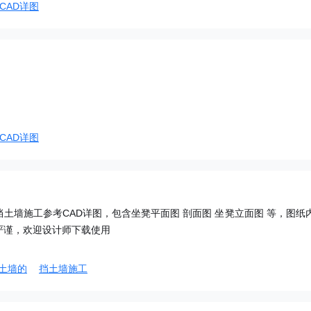
CAD详图
CAD详图
土墙施工参考CAD详图，包含坐凳平面图 剖面图 坐凳立面图 等，图纸
严谨，欢迎设计师下载使用
土墙的
挡土墙施工