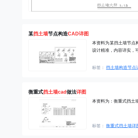
某
挡土墙
节点构造
CAD
详图
本资料为某挡土墙节点
设计精准，内容详实，
标签：
挡土墙构造节点
衡重式
挡土墙
cad
做法
详图
本资料为：衡重式挡土墙
标签：
衡重式挡土墙详