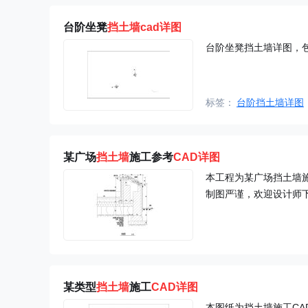
台阶坐凳
挡土墙cad详图
台阶坐凳挡土墙详图，
标签：
台阶挡土墙详图
某广场
挡土墙
施工参考
CAD
详图
本工程为某广场挡土墙
制图严谨，欢迎设计师
某类型
挡土墙
施工
CAD
详图
本图纸为挡土墙施工C