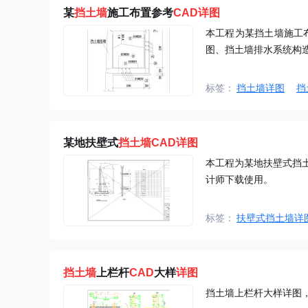
某
挡土墙
施工布置参考
CAD
详图
本工程为某挡土墙施工
图、挡土墙排水系统构
标签：
挡土墙详图
挡
某地扶壁式
挡土墙
CAD
详图
本工程为某地扶壁式挡
计师下载使用。
标签：
扶壁式挡土墙详
挡土墙
上栏杆
CAD
大样
详图
挡土墙上栏杆大样详图