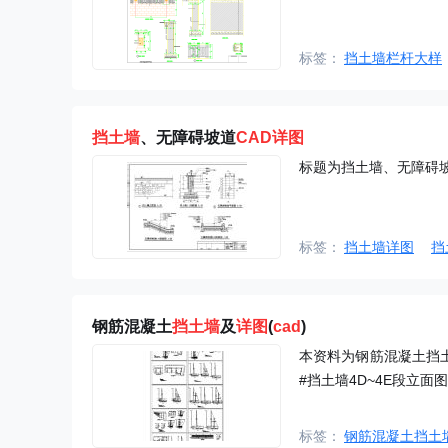
标签：
挡土墙栏杆大样
挡土墙
、无障碍坡道
CAD
详图
标题为挡土墙、无障碍
标签：
挡土墙详图
挡
钢筋混凝土
挡土墙
及
详图
(
cad
)
本资料为钢筋混凝土挡土
#挡土墙4D~4E段立
标签：
钢筋混凝土挡土