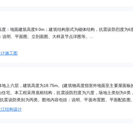
;高度：地面建筑高度9.0m；建筑结构形式为砌体结构，抗震设防烈度为6
说明、平面图、立剖面图、大样及节点详图等。...
设计施工图
地上六层，建筑高度为18.75m。(建筑物高度指室外地面至主要屋面板
为住宅。本工程采用底框结构，抗震设防烈度为六度，场地土类别为II类
抗震设防类别为丙类。图纸内容包括：说明、平面布置图、平面配筋图
龙江结构设计