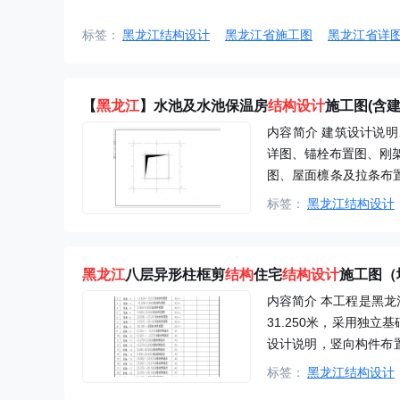
标签：
黑龙江结构设计
黑龙江省施工图
黑龙江省详
【
黑龙江
】水池及水池保温房
结构设计
施工图(含建
内容简介 建筑设计说
详图、锚栓布置图、刚
图、屋面檩条及拉条布置
板模板图 基础平面图 
标签：
黑龙江结构设计
黑龙江
八层异形柱框剪
结构
住宅
结构设计
施工图（
内容简介 本工程是黑
31.250米，采用独
设计说明，竖向构件布
通用详图等共计36张图。 -
标签：
黑龙江结构设计
配筋表1 节点详图