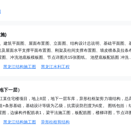
图
施)
明、建筑平面图、屋面布置图、立面图、结构设计总说明、基础平面图、
架及屋面水平支撑平面布置图、刚架及柱间支撑布置图、墙皮檩条及拉条
图、冲洗池底板模板图、节点详图共15张图纸。 池壁底板配筋图 冲洗
模板图 刚架及屋面水平支撑平面布置图
黑龙江结构施工图
黑龙江水利工程
地下一层）
龙江某住宅楼项目，地上8层，地下一层车库，异形柱框架剪力墙结构，总
立基础+条形基础，基础设计等级为乙级，抗震设防烈度为6度。 图纸包括：
置图，边缘构件配筋表1，梁平法施工图，板配筋图，楼梯详图，节点详
0.070层梁平法施工图 20.900层板配筋图 楼梯图 -0.070～5.900边缘
黑龙江结构施工图
异形柱框剪结构