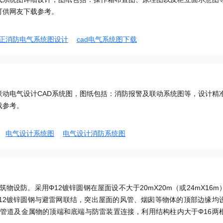
可供网友下载参考。
正消防电气系统图设计
cad电气系统图下载
联动电气设计CAD系统图，图纸包括：消防报警及联动系统图等，设计精
载参考。
电气设计系统图
电气设计消防系统图
设防。采用Φ12镀锌圆钢在屋面设不大于20mX20m（或24mX16m
12镀锌圆钢与避雷网联结，突出屋面的风管、烟囱等物体的顶部边缘均
管道及金属物的顶端和底端与防雷装置连接，利用结构柱内大于Φ16两