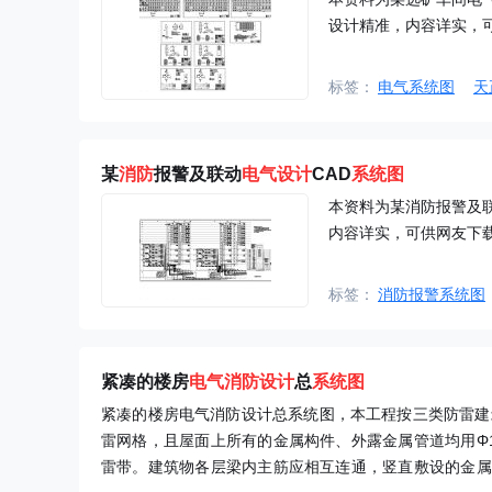
设计精准，内容详实，
标签：
电气系统图
天
某
消防
报警及联动
电气
设计
CAD
系统图
本资料为某消防报警及
内容详实，可供网友下
标签：
消防报警系统图
紧凑的楼房
电气
消防
设计
总
系统图
紧凑的楼房电气消防设计总系统图，本工程按三类防雷建筑物
雷网格，且屋面上所有的金属构件、外露金属管道均用Φ
雷带。建筑物各层梁内主筋应相互连通，竖直敷设的金属