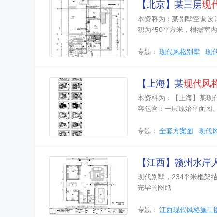
【北京】某三层
现
本资料为：某别墅空调设
积为450平方米，根据室内
专题：
现代风格别墅
现
【上海】某
现代风
本资料为：【上海】某现代风
容包含：一层原始平面图
专题：
全套方案图
现代
【江西】赣州水岸
现代别墅，234平米框
完毕的图纸
专题：
江西现代风格施工