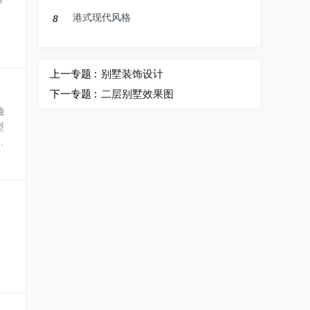
港式现代风格
8
上一专题 :
别墅装饰设计
下一专题 :
二层别墅效果图
独
型
实
面
生
、