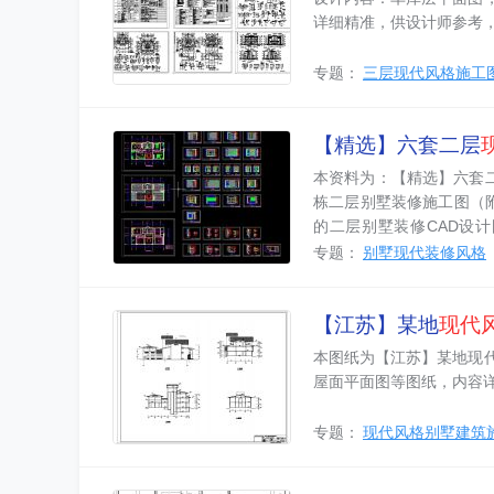
详细精准，供设计师参考，
专题：
三层现代风格施工
【精选】六套二层
本资料为：【精选】六套
栋二层别墅装修施工图（
的二层别墅装修CAD设
惠）等， 最新的二层别
专题：
别墅现代装修风格
图，二层卧室29立面图，
间39立面图等内容详实，
【江苏】某地
现代
本图纸为【江苏】某地现
屋面平面图等图纸，内容
专题：
现代风格别墅建筑