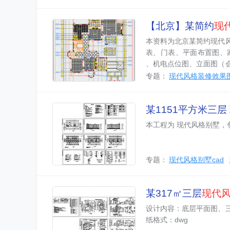
【北京】某简约
现
本资料为北京某简约现代
表、门表、平面布置图、
、机电点位图、立面图（
厅、主卧、卫生间、次卧
专题：
现代风格装修效果
某1151平方米三层
本工程为 现代风格别墅，
专题：
现代风格别墅cad
某317㎡三层
现代
设计内容：底层平面图、
纸格式：dwg