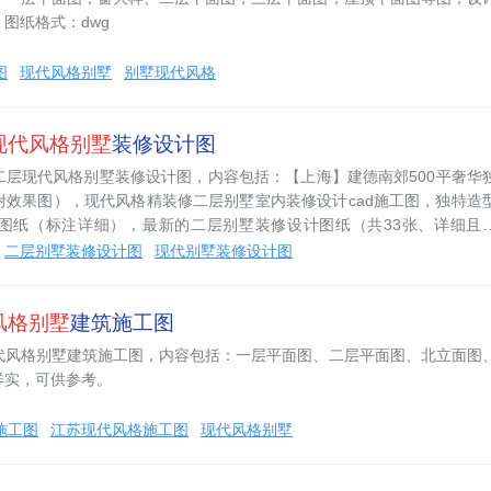
图纸格式：dwg
图
现代风格别墅
别墅现代风格
现代风格别墅
装修设计图
二层现代风格别墅装修设计图，内容包括：【上海】建德南郊500平奢华
附效果图），现代风格精装修二层别墅室内装修设计cad施工图，独特造
计图纸（标注详细），最新的二层别墅装修设计图纸（共33张、详细且
墅装修设计图纸（共33张、详细且实惠），其包含的内容为平面图，剖
二层别墅装修设计图
现代别墅装修设计图
二层卧室27立面图，二层卧室34立面图，二层卫生间38立面图，二层卫
可供设计师下载参考。 图纸齐全，预览只是部分预览，详情见压缩包
风格别墅
建筑施工图
代风格别墅建筑施工图，内容包括：一层平面图、二层平面图、北立面图
详实，可供参考。
施工图
江苏现代风格施工图
现代风格别墅