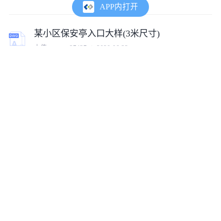
APP内打开
某小区保安亭入口大样(3米尺寸)
上传:
tumux_37427
2020-06-22
某保安亭结构CAD节点施工构造设计图
上传:
qq549559204
2020-11-21
入口圆形顶泰式现代保安亭（含结构）
上传:
tumux_25018
2023-09-21
欧式坡屋顶方形欧式保安亭含结构
上传:
tumux_49488
2023-10-10