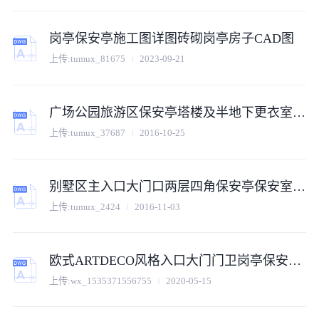
岗亭保安亭施工图详图砖砌岗亭房子CAD图
上传:
tumux_81675
2023-09-21
广场公园旅游区保安亭塔楼及半地下更衣室设计CAD全套详图
上传:
tumux_37687
2016-10-25
别墅区主入口大门口两层四角保安亭保安室建筑cad详图
上传:
tumux_2424
2016-11-03
欧式ARTDECO风格入口大门门卫岗亭保安亭含结构施工图详图
上传:
wx_1535371556755
2020-05-15