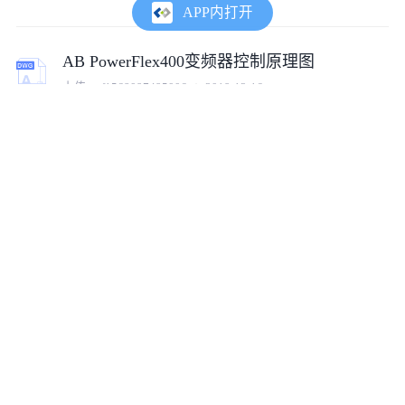
APP内打开
AB PowerFlex400变频器控制原理图
上传:
cof1568097495006
2019-12-16
ACS510变频器恒压供水一拖三图设计
上传:
tumux_91980
2023-10-07
脱硫变频器室建筑图纸
上传:
tumux_29380
2023-09-19
变频器控制的三相风机配电箱
上传:
tumux_99305
2023-10-10