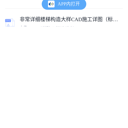
APP内打开
非常详细楼梯构造大样CAD施工详图（标注齐全）
上传:
tumux_16979
2016-12-01
某城市房屋楼梯构造设计CAD参考详图
上传:
tumux_34784
2021-12-22
某二层框架（木屋架）厂房楼梯构造详图，共3张
上传:
tumux_48627
2018-11-05
旋转楼梯施工图CAD文件（建筑构造深化版）
上传:
tumux_40262
2025-04-07