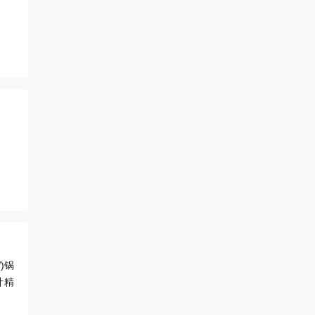
)锅
计精