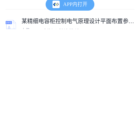
APP内打开
某精细电容柜控制电气原理设计平面布置参考图
上传:
tumux_2424
2019-03-10
电容柜通用电气原理示意设计工艺CAD图纸
上传:
tumux_19182
2020-03-28
智能电容柜原理图电气设计CAD完整详细平面图
上传:
cof1583051178920
2020-07-02
PCS-9631NA电容器保护装置CAD电气图纸
上传:
tumux_31679
2023-10-25