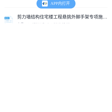
APP内打开
剪力墙结构住宅楼工程悬挑外脚手架专项施工方案
上传:
cojz_0561145_zl
2018-05-08
高层住宅楼落地、型钢悬挑外脚手架施工方案
上传:
cojz_0561145_zl
2018-04-27
高层办公楼外脚手架施工方案（悬挑 工字钢）
上传:
co1505291939454
2018-04-23
某高空、大跨度悬挑外脚手架搭设工程施工方案
上传:
qinxiao1221
2018-01-22