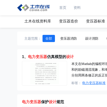
首页
资料
土木在线资料库
变压器造价
变压器标准
主题范围：
全部
变压器消防
设计消防
1、
电力
变压器
仿真模型的
设计
本文在Matlab的编
和的励磁涌流现象，和
分别用两条修正的反正
标签：
电力变压器标准
电力
变压器
保护
设计
规范