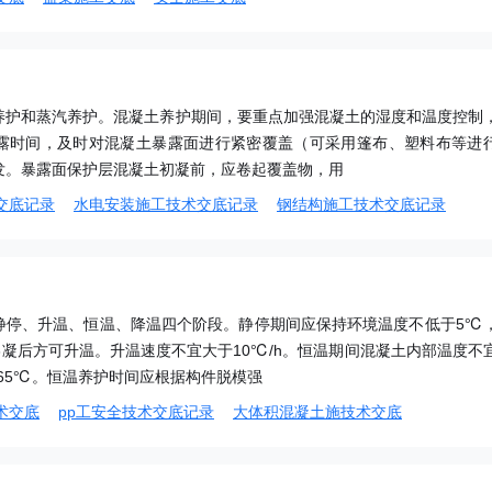
养护和蒸汽养护。混凝土养护期间，要重点加强混凝土的湿度和温度控制
露时间，及时对混凝土暴露面进行紧密覆盖（可采用篷布、塑料布等进
发。暴露面保护层混凝土初凝前，应卷起覆盖物，用
交底记录
水电安装施工技术交底记录
钢结构施工技术交底记录
静停、升温、恒温、降温四个阶段。静停期间应保持环境温度不低于5℃
终凝后方可升温。升温速度不宜大于10℃/h。恒温期间混凝土内部温度不
65℃。恒温养护时间应根据构件脱模强
术交底
pp工安全技术交底记录
大体积混凝土施技术交底