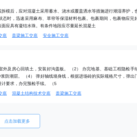
或拆模后，应对混凝土采用蓄水、浇水或覆盖洒水等措施进行潮湿养护，
状态时，迅速采用麻布、草帘等保湿材料包裹。包裹期间，包裹物应完
表面应具有凝结水珠。有条件地段应尽量延长混凝土
交底
盖梁施工交底
安全施工交底
成室外及房心回填土，安装好沟盖板。 （2） 办完地基、基础工程隐检手
砂浆防潮层。 （4） 弹好轴线墙身线，根据进场砖的实际规格尺寸，弹出
计要求，办完预检手续。 （5
交底
混凝土结构技术交底
盖梁施工交底
点击加载更多