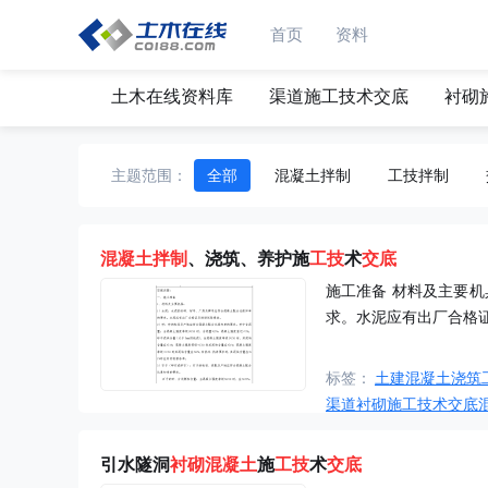
首页
资料
土木在线资料库
渠道施工技术交底
衬砌
衬砌混凝土技术交
主题范围：
全部
混凝土拌制
工技拌制
混凝土
拌制
、浇筑、养护施
工技
术
交底
施工准备 材料及主要
求。水泥应有出厂合格
标签：
土建混凝土浇筑
渠道衬砌施工技术交底
引水隧洞
衬砌
混凝土
施
工技
术
交底