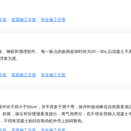
交底
盖梁施工交底
安全施工交底
、钢筋和预埋部件。 每一振点的振捣延续时间为20～30s,以混凝土不
现浮浆为度。
交底
盖梁施工交底
安全施工交底
曲半径不得小于50cm，并不得多于两个弯，操作时振动棒应自然垂直地
、斜推，拔出时应缓慢垂直拔出，将气泡带出，也不得全部插入混凝土
洁，不得有混凝土粘结在电动机外壳上妨碍散热。
交底
盖梁施工交底
安全施工交底