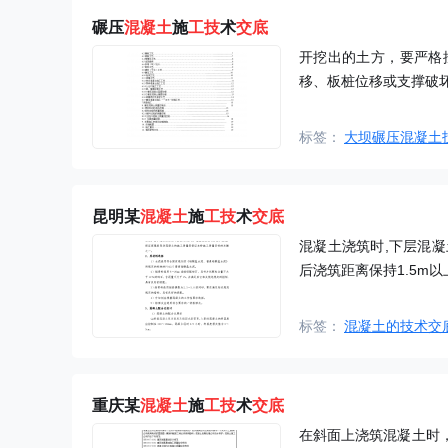
碾压
混凝土
施
工技
术
交底
开挖出的土方，要严格
移、板桩位移或支撑破
标签：
大坝碾压混凝土
昆明某
混凝土
施
工技
术
交底
混凝土浇筑时,下层混
后浇筑距离保持1.5m以
标签：
混凝土的技术交
重庆某
混凝土
施
工技
术
交底
在斜面上浇筑混凝土时