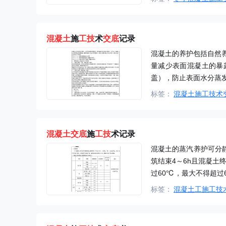
混凝土
施
工技
术
交底
记录
混凝土的养护包括自然
量减少表面混凝土的暴
盖），防止表面水分蒸
标签：
混凝土施工技术
混凝土
交底
施
工技
术记录
混凝土的蒸汽养护可分
筑结束4～6h且混凝土
过60℃，最大不得超过
标签：
混凝土工施工技