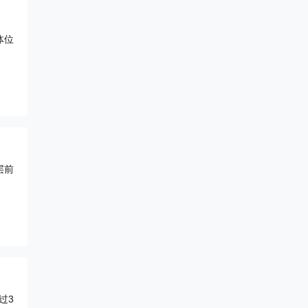
体位
层前
过3