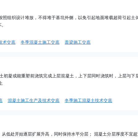
按照组织设计堆放，不得堆于基坑外侧，以免引起地面堆载超荷引起土
坏。
技术交底
冬季混凝土施工交底
盖梁施工交底
凝土初凝或能重塑前浇筑完成上层混凝土，上下层同时浇筑时，上层与下
上
底
混凝土施工生产及技术交底
冬季施工混凝土技术交底
，从低处开始逐层扩展升高，同时保持水平分层； 混凝土分层厚度不宜超