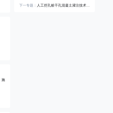
下一专题：
人工挖孔桩干孔混凝土灌注技术交底
、施