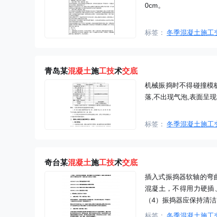
0cm。
标签：
冬季混凝土施工
青岛某
混凝土
施
工技
术
交底
机械振捣时不得碰撞模板
落,不出现气泡,表面呈
标签：
冬季混凝土施工
奇台某
混凝土
施
工技
术
交底
插入式振捣器软轴的弯
混凝土，不得用力硬插
（4）振捣器应保持清
标签：
冬季混凝土施工