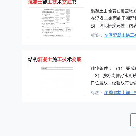
混凝土
施
工技
术
交底
书
混凝土去除表面覆盖物
在混凝土表面处于潮湿
损，彼此搭接完整，内
标签：
冬季混凝土施工
结构
混凝土
施
工技
术
交底
作业条件： （1） 完
（3） 按标高抹好水泥
口位置线，经验线符合设
标签：
冬季混凝土施工