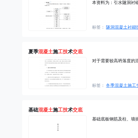
本资料为：引水隧洞衬
标签：
隧洞混凝土衬砌
夏季
混凝土
施
工技
术
交底
对于需要较高坍落度的
标签：
冬季混凝土施工
基础
混凝土
施
工技
术
交底
基础底板钢筋及柱、墙