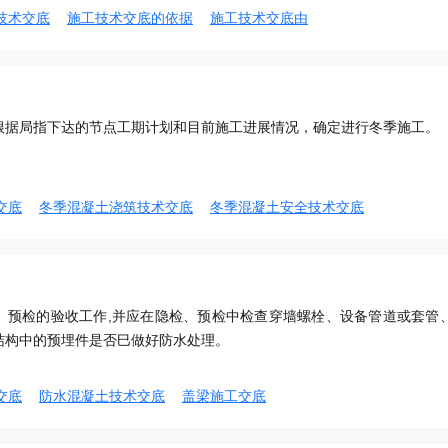
技术交底
施工技术交底的依据
施工技术交底由
根据局指下达的节点工期计划和目前施工进展情况，确定进行冬季施工。
交底
冬季混凝土浇筑技术交底
冬季混凝土安全技术交底
、预检的验收工作,并应在隐检、预检中检查穿墙螺栓、设备管道或套管
结构中的预埋件是否巳做好防水处理。
交底
防水混凝土技术交底
盖梁施工交底