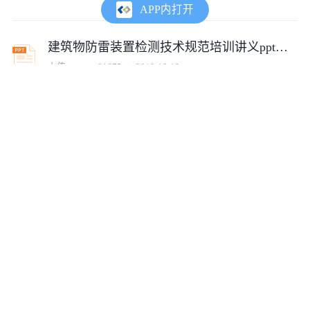
APP内打开
建筑物防雷装置检测技术规范培训讲义ppt（57页，内容详细）
上传:
tumux_81675
2019-12-12
无损检测 符号表示法标准规范
上传:
co1455696513544
2017-09-28
DLT986-2016 湿法烟气脱硫工艺性能检测技术规范
上传:
tumux_70579
2022-11-17
SY6503-2016石油天然气工程可燃气体检测报警系统安全规范
上传:
tumux_46259
2016-11-07